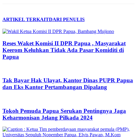
ARTIKEL TERKAIT
DARI PENULIS
Reses Waket Komisi II DPR Papua , Masyarakat
Keerom Keluhkan Tidak Ada Pasar Komiditi di
Papua
Tak Bayar Hak Ulayat, Kantor Dinas PUPR Papua
dan Eks Kantor Pertambangan Dipalang
Tokoh Pemuda Papua Serukan Pentingnya Jaga
Keharmonisan Jelang Pilkada 2024