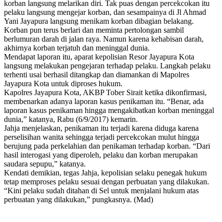
korban langsung melarikan diri. Tak puas dengan percekcokan itu
pelaku langsung mengejar korban, dan sesampainya di Jl Ahmad
Yani Jayapura langsung menikam korban dibagian belakang.
Korban pun terus berlari dan meminta pertolongan sambil
berlumuran darah di jalan raya. Namun karena kehabisan darah,
akhirnya korban terjatuh dan meninggal dunia.
Mendapat laporan itu, aparat kepolisian Resor Jayapura Kota
langsung melakukan pengejaran terhadap pelaku. Langkah pelaku
terhenti usai berhasil ditangkap dan diamankan di Mapolres
Jayapura Kota untuk diproses hukum.
Kapolres Jayapura Kota, AKBP Tober Sirait ketika dikonfirmasi,
membenarkan adanya laporan kasus penikaman itu. “Benar, ada
laporan kasus penikaman hingga mengakibatkan korban meninggal
dunia,” katanya, Rabu (6/9/2017) kemarin.
Jahja menjelaskan, penikaman itu terjadi karena diduga karena
perselisihan wanita sehingga terjadi percekcokan mulut hingga
berujung pada perkelahian dan penikaman terhadap korban. “Dari
hasil interogasi yang diperoleh, pelaku dan korban merupakan
saudara sepupu,” katanya.
Kendati demikian, tegas Jahja, kepolisian selaku penegak hukum
tetap memproses pelaku sesuai dengan perbuatan yang dilakukan.
“Kini pelaku sudah ditahan di Sel untuk menjalani hukum atas
perbuatan yang dilakukan,” pungkasnya. (Mad)