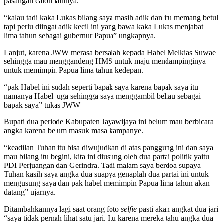
pasangan calon lainnya.
“kalau tadi kaka Lukas bilang saya masih adik dan itu memang betul
tapi perlu diingat adik kecil ini yang bawa kaka Lukas menjabat
lima tahun sebagai gubernur Papua” ungkapnya.
Lanjut, karena JWW merasa bersalah kepada Habel Melkias Suwae
sehingga mau menggandeng HMS untuk maju mendampinginya
untuk memimpin Papua lima tahun kedepan.
“pak Habel ini sudah seperti bapak saya karena bapak saya itu
namanya Habel juga sehingga saya menggambil beliau sebagai
bapak saya” tukas JWW
Bupati dua periode Kabupaten Jayawijaya ini belum mau berbicara
angka karena belum masuk masa kampanye.
“keadilan Tuhan itu bisa diwujudkan di atas panggung ini dan saya
mau bilang itu begini, kita ini diusung oleh dua partai politik yaitu
PDI Perjuangan dan Gerindra. Tadi malam saya berdoa supaya
Tuhan kasih saya angka dua suapya genaplah dua partai ini untuk
mengusung saya dan pak habel memimpin Papua lima tahun akan
datang” ujarnya.
Ditambahkannya lagi saat orang foto
selfie
pasti akan angkat dua jari
“saya tidak pernah lihat satu jari. Itu karena mereka tahu angka dua