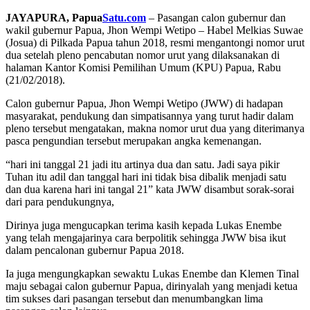
JAYAPURA, Papua
Satu.com
– Pasangan calon gubernur dan
wakil gubernur Papua, Jhon Wempi Wetipo – Habel Melkias Suwae
(Josua) di Pilkada Papua tahun 2018, resmi mengantongi nomor urut
dua setelah pleno pencabutan nomor urut yang dilaksanakan di
halaman Kantor Komisi Pemilihan Umum (KPU) Papua, Rabu
(21/02/2018).
Calon gubernur Papua, Jhon Wempi Wetipo (JWW) di hadapan
masyarakat, pendukung dan simpatisannya yang turut hadir dalam
pleno tersebut mengatakan, makna nomor urut dua yang diterimanya
pasca pengundian tersebut merupakan angka kemenangan.
“hari ini tanggal 21 jadi itu artinya dua dan satu. Jadi saya pikir
Tuhan itu adil dan tanggal hari ini tidak bisa dibalik menjadi satu
dan dua karena hari ini tangal 21” kata JWW disambut sorak-sorai
dari para pendukungnya,
Dirinya juga mengucapkan terima kasih kepada Lukas Enembe
yang telah mengajarinya cara berpolitik sehingga JWW bisa ikut
dalam pencalonan gubernur Papua 2018.
Ia juga mengungkapkan sewaktu Lukas Enembe dan Klemen Tinal
maju sebagai calon gubernur Papua, dirinyalah yang menjadi ketua
tim sukses dari pasangan tersebut dan menumbangkan lima