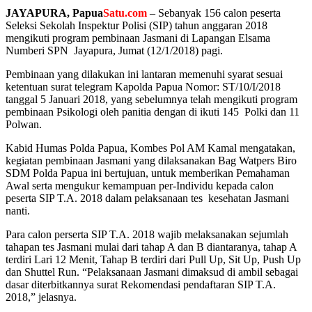
JAYAPURA, Papua
Satu.com
– Sebanyak 156 calon peserta
Seleksi Sekolah Inspektur Polisi (SIP) tahun anggaran 2018
mengikuti program pembinaan Jasmani di Lapangan Elsama
Numberi SPN Jayapura, Jumat (12/1/2018) pagi.
Pembinaan yang dilakukan ini lantaran memenuhi syarat sesuai
ketentuan surat telegram Kapolda Papua Nomor: ST/10/I/2018
tanggal 5 Januari 2018, yang sebelumnya telah mengikuti program
pembinaan Psikologi oleh panitia dengan di ikuti 145 Polki dan 11
Polwan.
Kabid Humas Polda Papua, Kombes Pol AM Kamal mengatakan,
kegiatan pembinaan Jasmani yang dilaksanakan Bag Watpers Biro
SDM Polda Papua ini bertujuan, untuk memberikan Pemahaman
Awal serta mengukur kemampuan per-Individu kepada calon
peserta SIP T.A. 2018 dalam pelaksanaan tes kesehatan Jasmani
nanti.
Para calon perserta SIP T.A. 2018 wajib melaksanakan sejumlah
tahapan tes Jasmani mulai dari tahap A dan B diantaranya, tahap A
terdiri Lari 12 Menit, Tahap B terdiri dari Pull Up, Sit Up, Push Up
dan Shuttel Run. “Pelaksanaan Jasmani dimaksud di ambil sebagai
dasar diterbitkannya surat Rekomendasi pendaftaran SIP T.A.
2018,” jelasnya.