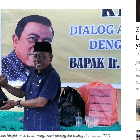
Z
L
y
08
JA
Hu
by
Oo
m
ahkan bingkisan kepada warga saat menggelar dialog di halaman TPQ