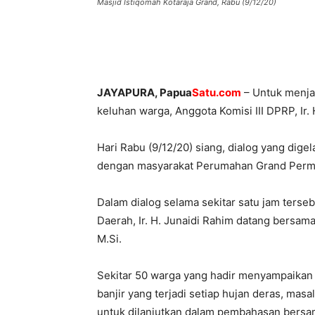
Masjid Istiqomah Kotaraja Grand, Rabu (9/12/20)
JAYAPURA, Papua
Satu.com
– Untuk menja
keluhan warga, Anggota Komisi III DPRP, Ir
Hari Rabu (9/12/20) siang, dialog yang dige
dengan masyarakat Perumahan Grand Permai
Dalam dialog selama sekitar satu jam terse
Daerah, Ir. H. Junaidi Rahim datang bersa
M.Si.
Sekitar 50 warga yang hadir menyampaikan s
banjir yang terjadi setiap hujan deras, mas
untuk dilanjutkan dalam pembahasan bersam