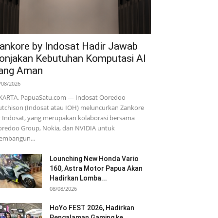
ankore by Indosat Hadir Jawab
onjakan Kebutuhan Komputasi AI
ang Aman
/08/2026
KARTA, PapuaSatu.com — Indosat Ooredoo
tchison (Indosat atau IOH) meluncurkan Zankore
 Indosat, yang merupakan kolaborasi bersama
redoo Group, Nokia, dan NVIDIA untuk
embangun...
Lounching New Honda Vario
160, Astra Motor Papua Akan
Hadirkan Lomba...
08/08/2026
HoYo FEST 2026, Hadirkan
Pengalaman Gaming ke