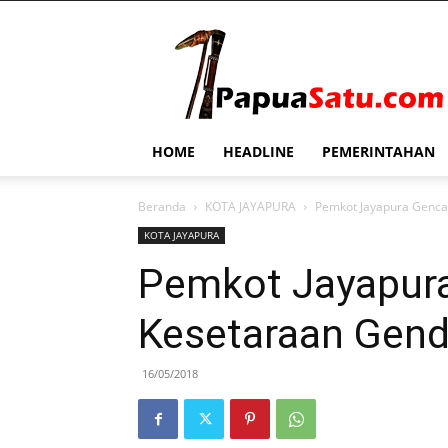
PapuaSatu.com
HOME
HEADLINE
PEMERINTAHAN
Beranda
KOTA JAYAPURA
Pemkot Jayapura Gencar
KOTA JAYAPURA
Pemkot Jayapura
Kesetaraan Gend
16/05/2018