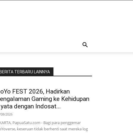
BERITA TERBARU LAINNYA
oYo FEST 2026, Hadirkan
engalaman Gaming ke Kehidupan
yata dengan Indosat...
/08/2026
KARTA, PapuaSatu.com - Bagi para penggemar
Yoverse, keseruan tidak berhenti saat mereka log