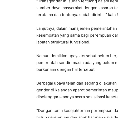
“Transgender ini sudah tertuang dalam kebi
sumber daya masyarakat dengan sasaran te
terutama dan tentunya sudah dirintis,” kata
Lanjutnya, dalam manajemen pemerintahan d
kesempatan yang sama bagi perempuan dan la
jabatan struktural fungsional.
Namun demikian upaya tersebut belum berja
pemerintah sendiri masih ada yang belum m
berkenaan dengan hal tersebut.
Berbagai upaya telah dan sedang dilakuka
gender di kalangan aparat pemerintah maup
diselenggarakannya acara sosialisasi keset
“Dengan tema kesejahteraan perempuan dan 
hidup perempuan dan anak,harapan saya den