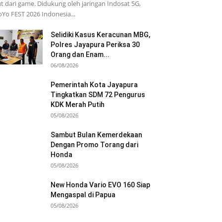
t dari game. Didukung oleh jaringan Indosat 5G,
Yo FEST 2026 Indonesia...
Selidiki Kasus Keracunan MBG,
Polres Jayapura Periksa 30
Orang dan Enam...
06/08/2026
Pemerintah Kota Jayapura
Tingkatkan SDM 72 Pengurus
KDK Merah Putih
05/08/2026
Sambut Bulan Kemerdekaan
Dengan Promo Torang dari
Honda
05/08/2026
New Honda Vario EVO 160 Siap
Mengaspal di Papua
05/08/2026