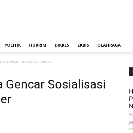
POLITIK
HUKRIM
DIKKES
EKBIS
OLAHRAGA
 Sosialisasi Kesetaraan Gender
 Gencar Sosialisasi
H
er
P
N
06
JA
Ho