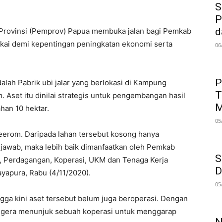
S
P
d
Provinsi (Pemprov) Papua membuka jalan bagi Pemkab
akai demi kepentingan peningkatan ekonomi serta
06
P
ah Pabrik ubi jalar yang berlokasi di Kampung
T
 Aset itu dinilai strategis untuk pengembangan hasil
M
ahan 10 hektar.
05
Keerom. Daripada lahan tersebut kosong hanya
jawab, maka lebih baik dimanfaatkan oleh Pemkab
S
n, Perdagangan, Koperasi, UKM dan Tenaga Kerja
D
yapura, Rabu (4/11/2020).
05
gga kini aset tersebut belum juga beroperasi. Dengan
gera menunjuk sebuah koperasi untuk menggarap