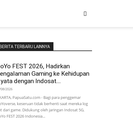
BERITA TERBARU LAINNYA
oYo FEST 2026, Hadirkan
engalaman Gaming ke Kehidupan
yata dengan Indosat...
/08/2026
KARTA, PapuaSatu.com - Bagi para penggemar
Yoverse, keseruan tidak berhenti saat mereka log
t dari game. Didukung oleh jaringan Indosat 5G,
Yo FEST 2026 Indonesia...