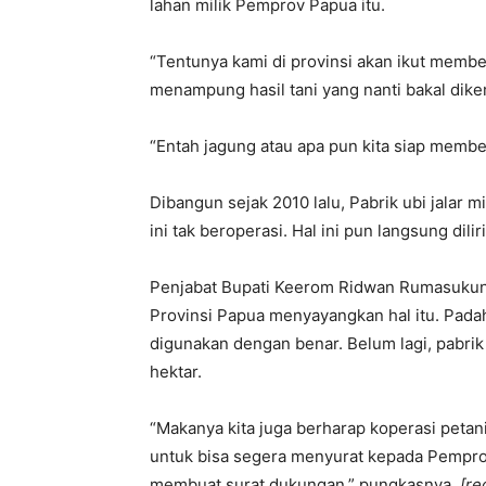
lahan milik Pemprov Papua itu.
“Tentunya kami di provinsi akan ikut membe
menampung hasil tani yang nanti bakal dikem
“Entah jagung atau apa pun kita siap member
Dibangun sejak 2010 lalu, Pabrik ubi jalar 
ini tak beroperasi. Hal ini pun langsung dil
Penjabat Bupati Keerom Ridwan Rumasukun
Provinsi Papua menyayangkan hal itu. Padaha
digunakan dengan benar. Belum lagi, pabrik
hektar.
“Makanya kita juga berharap koperasi petan
untuk bisa segera menyurat kepada Pempro
membuat surat dukungan,” pungkasnya.
[re