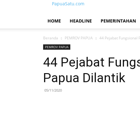
PapuaSatu.com
HOME
HEADLINE
PEMERINTAHAN
Beranda
PEMROV PAPUA
44 Pejabat Fungsional 
PEMROV PAPUA
44 Pejabat Fung
Papua Dilantik
05/11/2020