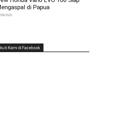
ew Honda Vario EVO 160 Siap
engaspal di Papua
/08/2026
Ikuti Kami di Facebook