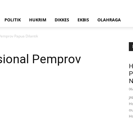
POLITIK
HUKRIM
DIKKES
EKBIS
OLAHRAGA
Pemprov Papua Dilantik
sional Pemprov
H
P
N
06
JA
Ho
ou
Ho