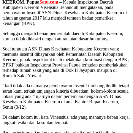
KEEROM, Papua
Satu.com
– Kepala Inspektorat Daerah
Kabupaten Keerom Visensius Jehanduh mengatakan, pada
pembayaran Insentif ASN Dinas Kesehatan Kabupaten Keerom di
tahun anggaran 2017 lalu menjadi temuan badan pemeriksa
keuangan (BPK).
Sehingga menjadi beban pemerintah daerah Kabupaten Keerom,
karena tidak didasari dengan aturan atau dasar hukumnya.
Soal tuntutan ASN Dinas Kesehatan Kabupaten Keerom yang
meminta insentif dibayarkan oleh Pemerintah Daerah Kabupaten
Keerom, pihak inspektorat telah melakukan kordinasi dengan BPK,
BPKP bahkan Inspektorat Provinsi Papua terhadap pemberlakukan
terhadap rumah sakit yang ada di Dok II Jayapura maupun di
Rumah Sakit Yowari.
“Jadi tidak ada namanya pembayaran insentif tumbang tindih, tetapi
saran kami terkait tunjangan kinerja dibuatkan kolom-kolom sesuia
lokasi yang ada,” ujarnya dalam pertemuan dengan ASN Dinas
Kesehatan Kabupaten Keerom di aula Kantor Bupati Keerom,
Senin (3/12).
Di dalam kolom itu, kata Vinensius, ada yang mananya beban kerja,
tingkat resiko dan kesulitan tempat.
Pada prinsipnya, jangan sampai ada terjadi duplikasi baik itu