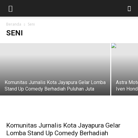
Fraksi Keadilan Pembangunan DPR
Papua Setujui 7 Raperdasi/Perdasus
Non APBD 2026
Beranda
Seni
SENI
09/01/2026
Komunitas Jurnalis Kota Jayapura Gelar Lomba
Astra Mot
Stand Up Comedy Berhadiah Puluhan Juta
Iven Hon
Komunitas Jurnalis Kota Jayapura Gelar
Lomba Stand Up Comedy Berhadiah