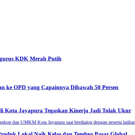
ngurus KDK Merah Putih
nan ke OPD yang Capainnya Dibawah 50 Persen
li Kota Jayapura Tegaskan Kinerja Jadi Tolak Ukur
roduk Lokal Naik Kelas dan Tembus Pasar Global