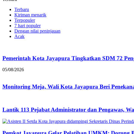
Terbaru
Kiriman menarik
Terpopuler
7 hari populer
Dengan nilai peninjauan
Acak
Pemerintah Kota Jayapura Tingkatkan SDM 72 Pe
05/08/2026
Monitoring Meja, Wali Kota Jayapura Beri Peneka
Lantik 113 Pejabat Administrator dan Pengawas, Wa
Pemkot Jayapura Gelar Pelatihan UMKM: Dorong P