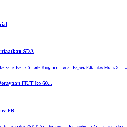
ial
anfaatkan SDA
Perayaan HUT ke-60...
rov PB