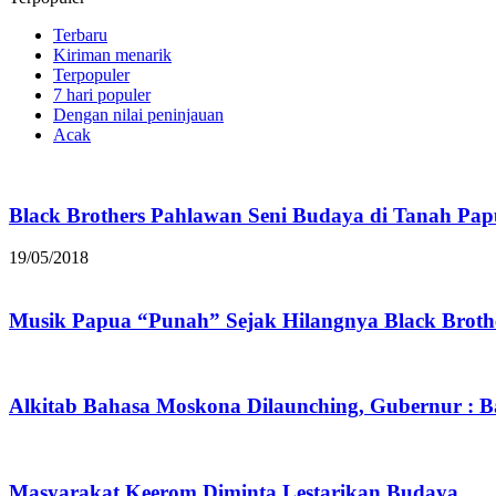
Terbaru
Kiriman menarik
Terpopuler
7 hari populer
Dengan nilai peninjauan
Acak
Black Brothers Pahlawan Seni Budaya di Tanah Pa
19/05/2018
Musik Papua “Punah” Sejak Hilangnya Black Brothe
Alkitab Bahasa Moskona Dilaunching, Gubernur : Bah
Masyarakat Keerom Diminta Lestarikan Budaya