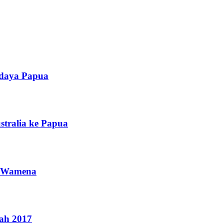
udaya Papua
tralia ke Papua
di Wamena
ah 2017